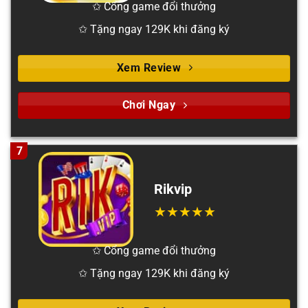
✩ Cổng game đổi thưởng
✩ Tặng ngay 129K khi đăng ký
Xem Review
Chơi Ngay
7
Rikvip
✩ Cổng game đổi thưởng
✩ Tặng ngay 129K khi đăng ký