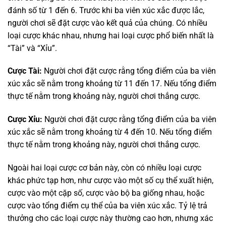
đánh số từ 1 đến 6. Trước khi ba viên xúc xắc được lắc,
người chơi sẽ đặt cược vào kết quả của chúng. Có nhiều
loại cược khác nhau, nhưng hai loại cược phổ biến nhất là
“Tài” và “Xỉu”.
Cược Tài:
Người chơi đặt cược rằng tổng điểm của ba viên
xúc xắc sẽ nằm trong khoảng từ 11 đến 17. Nếu tổng điểm
thực tế nằm trong khoảng này, người chơi thắng cược.
Cược Xỉu:
Người chơi đặt cược rằng tổng điểm của ba viên
xúc xắc sẽ nằm trong khoảng từ 4 đến 10. Nếu tổng điểm
thực tế nằm trong khoảng này, người chơi thắng cược.
Ngoài hai loại cược cơ bản này, còn có nhiều loại cược
khác phức tạp hơn, như cược vào một số cụ thể xuất hiện,
cược vào một cặp số, cược vào bộ ba giống nhau, hoặc
cược vào tổng điểm cụ thể của ba viên xúc xắc. Tỷ lệ trả
thưởng cho các loại cược này thường cao hơn, nhưng xác