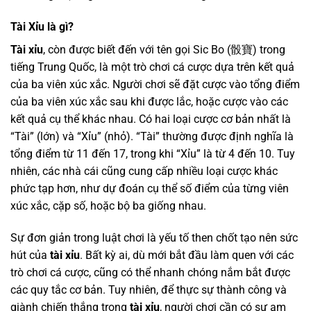
Tài Xỉu là gì?
Tài xỉu
, còn được biết đến với tên gọi Sic Bo (骰寶) trong
tiếng Trung Quốc, là một trò chơi cá cược dựa trên kết quả
của ba viên xúc xắc. Người chơi sẽ đặt cược vào tổng điểm
của ba viên xúc xắc sau khi được lắc, hoặc cược vào các
kết quả cụ thể khác nhau. Có hai loại cược cơ bản nhất là
“Tài” (lớn) và “Xỉu” (nhỏ). “Tài” thường được định nghĩa là
tổng điểm từ 11 đến 17, trong khi “Xỉu” là từ 4 đến 10. Tuy
nhiên, các nhà cái cũng cung cấp nhiều loại cược khác
phức tạp hơn, như dự đoán cụ thể số điểm của từng viên
xúc xắc, cặp số, hoặc bộ ba giống nhau.
Sự đơn giản trong luật chơi là yếu tố then chốt tạo nên sức
hút của
tài xỉu
. Bất kỳ ai, dù mới bắt đầu làm quen với các
trò chơi cá cược, cũng có thể nhanh chóng nắm bắt được
các quy tắc cơ bản. Tuy nhiên, để thực sự thành công và
giành chiến thắng trong
tài xỉu
, người chơi cần có sự am