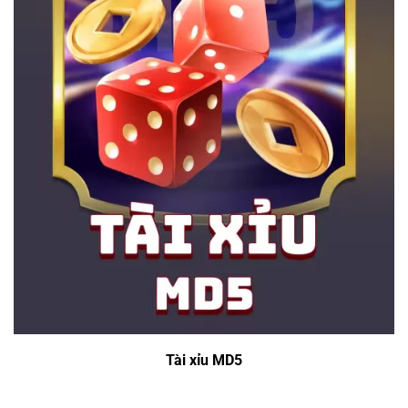
Tài xỉu MD5