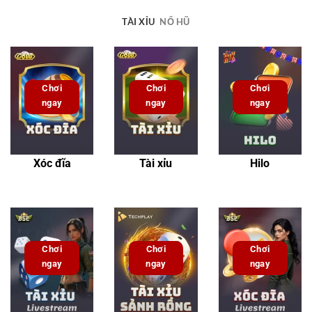
TÀI XỈU
NỔ HŨ
Chơi
Chơi
Chơi
ngay
ngay
ngay
Xóc đĩa
Tài xỉu
Hilo
Chơi
Chơi
Chơi
ngay
ngay
ngay