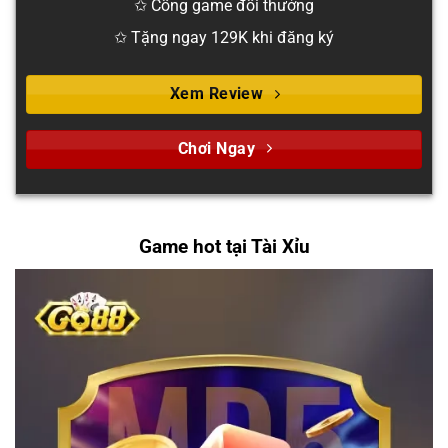
✩ Cổng game đổi thưởng
✩ Tặng ngay 129K khi đăng ký
Xem Review
Chơi Ngay
Game hot tại Tài Xỉu