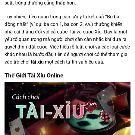
suất trúng thưởng cũng thấp hơn.
Tuy nhiên, điều quan trọng cần lưu ý là kết quả “Bộ ba
đồng nhất” (ví dụ: ba con 1, ba con 2, v.v.) thường khiến
nhà cái thắng đối với cả cược Tài và cược Xỉu. Đây là một
yếu tố quan trọng mà người chơi cần cân nhắc khi đưa ra
quyết định đặt cược. Việc hiểu rõ luật chơi và các loại cược
khác nhau là bước đầu tiên để người chơi có thể tham gia
vào trò chơi
tài xỉu
một cách tự tin và hiệu quả.
Thế Giới Tài Xỉu Online