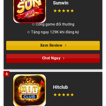
Sunwin
✩ Cổng game đổi thưởng
✩ Tặng ngay 129K khi đăng ký
Xem Review
Chơi Ngay
6
Hitclub