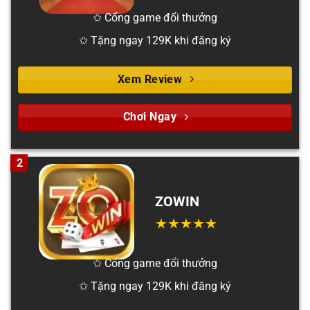
✩ Cổng game đổi thưởng
✩ Tặng ngay 129K khi đăng ký
Xem Review
Chơi Ngay
2
ZOWIN
✩ Cổng game đổi thưởng
✩ Tặng ngay 129K khi đăng ký