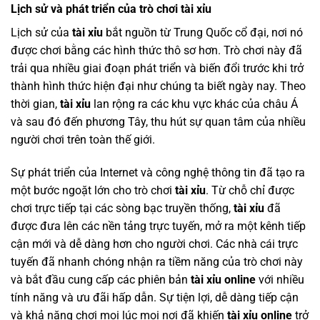
Lịch sử và phát triển của trò chơi tài xỉu
Lịch sử của
tài xỉu
bắt nguồn từ Trung Quốc cổ đại, nơi nó
được chơi bằng các hình thức thô sơ hơn. Trò chơi này đã
trải qua nhiều giai đoạn phát triển và biến đổi trước khi trở
thành hình thức hiện đại như chúng ta biết ngày nay. Theo
thời gian,
tài xỉu
lan rộng ra các khu vực khác của châu Á
và sau đó đến phương Tây, thu hút sự quan tâm của nhiều
người chơi trên toàn thế giới.
Sự phát triển của Internet và công nghệ thông tin đã tạo ra
một bước ngoặt lớn cho trò chơi
tài xỉu
. Từ chỗ chỉ được
chơi trực tiếp tại các sòng bạc truyền thống,
tài xỉu
đã
được đưa lên các nền tảng trực tuyến, mở ra một kênh tiếp
cận mới và dễ dàng hơn cho người chơi. Các nhà cái trực
tuyến đã nhanh chóng nhận ra tiềm năng của trò chơi này
và bắt đầu cung cấp các phiên bản
tài xỉu online
với nhiều
tính năng và ưu đãi hấp dẫn. Sự tiện lợi, dễ dàng tiếp cận
và khả năng chơi mọi lúc mọi nơi đã khiến
tài xỉu online
trở