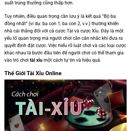
suất trúng thưởng cũng thấp hơn.
Tuy nhiên, điều quan trọng cần lưu ý là kết quả “Bộ ba
đồng nhất” (ví dụ: ba con 1, ba con 2, v.v.) thường khiến
nhà cái thắng đối với cả cược Tài và cược Xỉu. Đây là một
yếu tố quan trọng mà người chơi cần cân nhắc khi đưa ra
quyết định đặt cược. Việc hiểu rõ luật chơi và các loại cược
khác nhau là bước đầu tiên để người chơi có thể tham gia
vào trò chơi
tài xỉu
một cách tự tin và hiệu quả.
Thế Giới Tài Xỉu Online