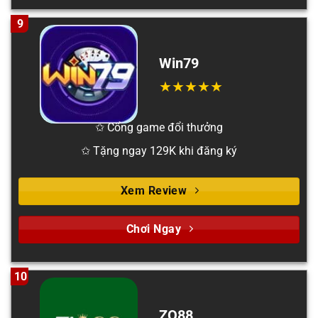
9
Win79
✩ Cổng game đổi thưởng
✩ Tặng ngay 129K khi đăng ký
Xem Review
Chơi Ngay
10
ZO88