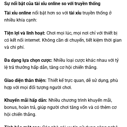
Sự nổi bật của tài xỉu online so với truyền thống
Tài xỉu online
nổi bật hơn so với
tài xỉu
truyền thống ở
nhiều khía cạnh:
Tiện lợi và linh hoạt:
Chơi mọi lúc, mọi nơi chỉ với thiết bị
có kết nối internet. Không cần di chuyển, tiết kiệm thời gian
và chi phí.
Đa dạng lựa chọn cược:
Nhiều loại cược khác nhau với tỷ
lệ trả thưởng hấp dẫn, tăng cơ hội chiến thắng.
Giao diện thân thiện:
Thiết kế trực quan, dễ sử dụng, phù
hợp với mọi đối tượng người chơi.
Khuyến mãi hấp dẫn:
Nhiều chương trình khuyến mãi,
bonus, hoàn trả, giúp người chơi tăng vốn và có thêm cơ
hội chiến thắng.