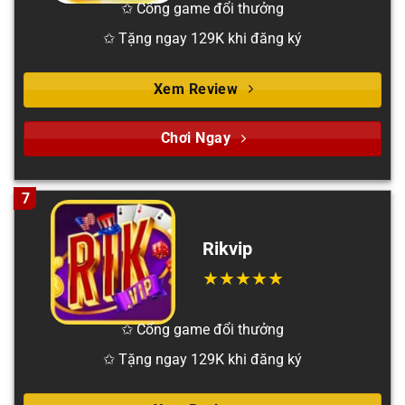
✩ Cổng game đổi thưởng
✩ Tặng ngay 129K khi đăng ký
Xem Review
Chơi Ngay
7
Rikvip
✩ Cổng game đổi thưởng
✩ Tặng ngay 129K khi đăng ký