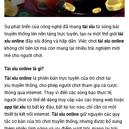
Sự phát triển của công nghệ đã mang
tài xỉu
từ sòng bài
truyền thống lên nền tảng trực tuyến, tạo ra một thế giới
tài
xỉu online
đầy sôi động và hấp dẫn. Việc chơi
tài xỉu online
không chỉ tiện lợi mà còn mang lại nhiều trải nghiệm mới
mẻ cho người chơi.
Tài xỉu online là gì?
Tài xỉu online
là phiên bản trực tuyến của trò chơi tai
xiu truyền thống, cho phép người chơi tham gia cá cược
thông qua internet. Thay vì đến các sòng bạc thực tế,
người chơi có thể dễ dàng truy cập vào các trang web hoặc
app tài xỉu
từ bất kỳ đâu, bất kỳ lúc nào, chỉ cần có một
thiết bị kết nối internet.
Tài xỉu online
giữ nguyên các quy
tắc cơ bản của trò chơi truyền thống, nhưng được bổ sung
thêm nhiều tính năng và ưu điểm vượt trội, mang lại trải