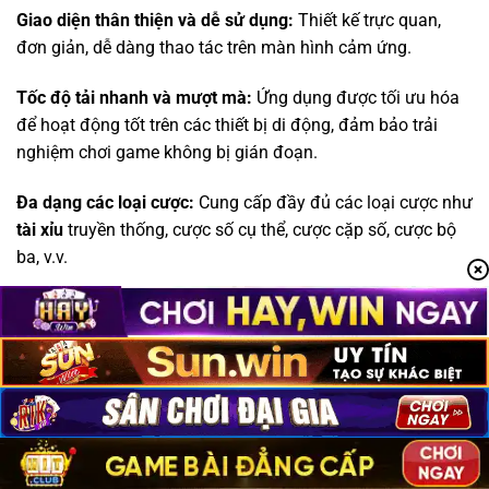
Giao diện thân thiện và dễ sử dụng:
Thiết kế trực quan,
đơn giản, dễ dàng thao tác trên màn hình cảm ứng.
Tốc độ tải nhanh và mượt mà:
Ứng dụng được tối ưu hóa
để hoạt động tốt trên các thiết bị di động, đảm bảo trải
nghiệm chơi game không bị gián đoạn.
Đa dạng các loại cược:
Cung cấp đầy đủ các loại cược như
tài xỉu
truyền thống, cược số cụ thể, cược cặp số, cược bộ
ba, v.v.
Tính năng bảo mật cao:
Sử dụng công nghệ mã hóa tiên
tiến để bảo vệ thông tin cá nhân và tài khoản của người
chơi.
Thông báo và cập nhật thường xuyên:
Cập nhật các
chương trình khuyến mãi, sự kiện đặc biệt, và các phiên
bản mới của ứng dụng.