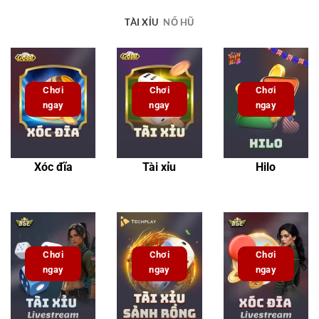
TÀI XỈU
NỔ HŨ
Chơi
Chơi
Chơi
ngay
ngay
ngay
Xóc đĩa
Tài xỉu
Hilo
Chơi
Chơi
Chơi
ngay
ngay
ngay