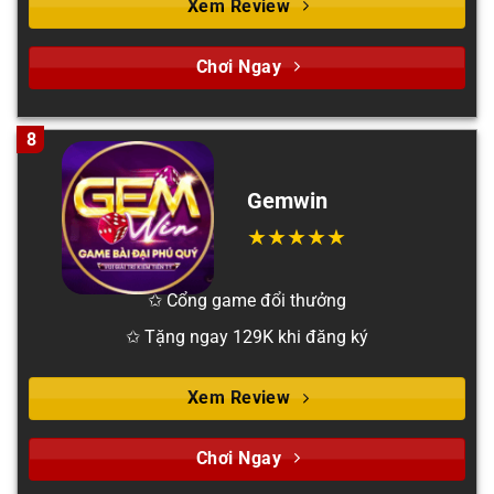
Xem Review
Chơi Ngay
8
Gemwin
✩ Cổng game đổi thưởng
✩ Tặng ngay 129K khi đăng ký
Xem Review
Chơi Ngay