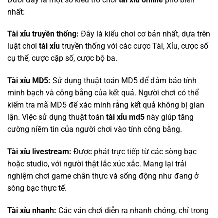
nhất:
Tài xỉu truyền thống:
Đây là kiểu chơi cơ bản nhất, dựa trên
luật chơi
tài xỉu
truyền thống với các cược Tài, Xỉu, cược số
cụ thể, cược cặp số, cược bộ ba.
Tài xỉu MD5:
Sử dụng thuật toán MD5 để đảm bảo tính
minh bạch và công bằng của kết quả. Người chơi có thể
kiểm tra mã MD5 để xác minh rằng kết quả không bị gian
lận. Việc sử dụng thuật toán
tài xỉu md5
này giúp tăng
cường niềm tin của người chơi vào tính công bằng.
Tài xỉu livestream:
Được phát trực tiếp từ các sòng bạc
hoặc studio, với người thật lắc xúc xắc. Mang lại trải
nghiệm chơi game chân thực và sống động như đang ở
sòng bạc thực tế.
Tài xỉu nhanh:
Các ván chơi diễn ra nhanh chóng, chỉ trong