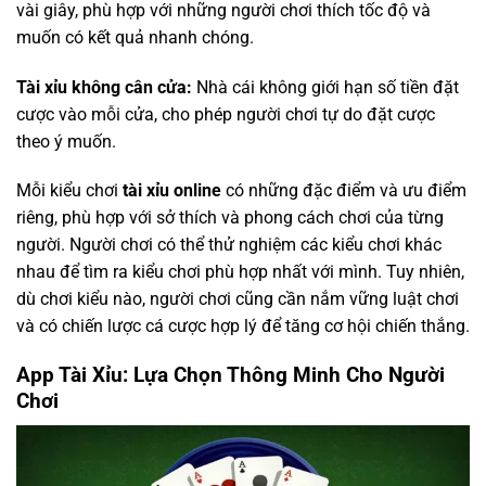
vài giây, phù hợp với những người chơi thích tốc độ và
muốn có kết quả nhanh chóng.
Tài xỉu không cân cửa:
Nhà cái không giới hạn số tiền đặt
cược vào mỗi cửa, cho phép người chơi tự do đặt cược
theo ý muốn.
Mỗi kiểu chơi
tài xỉu online
có những đặc điểm và ưu điểm
riêng, phù hợp với sở thích và phong cách chơi của từng
người. Người chơi có thể thử nghiệm các kiểu chơi khác
nhau để tìm ra kiểu chơi phù hợp nhất với mình. Tuy nhiên,
dù chơi kiểu nào, người chơi cũng cần nắm vững luật chơi
và có chiến lược cá cược hợp lý để tăng cơ hội chiến thắng.
App Tài Xỉu: Lựa Chọn Thông Minh Cho Người
Chơi