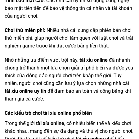
Tính bảo mật cao:
Các nhà cái uy tín sử dụng công nghệ
bảo mật tiên tiến để bảo vệ thông tin cá nhân và tài khoản
của người chơi.
Chơi thử miễn phí:
Nhiều nhà cái cung cấp phiên bản chơi
thử miễn phí, giúp người chơi làm quen với luật chơi và trải
nghiệm game trước khi đặt cược bằng tiền thật.
Nhờ những ưu điểm vượt trội này,
tài xỉu online
đã nhanh
chóng trở thành một lựa chọn giải trí phổ biến và được yêu
thích của đông đảo người chơi trên khắp thế giới. Tuy
nhiên, người chơi cũng cần lưu ý lựa chọn những nhà cái
tài xỉu online uy tín
để đảm bảo an toàn và công bằng khi
tham gia cá cược.
Các kiểu trò chơi tài xỉu online phổ biến
Trong thế giới
tài xỉu online
, có nhiều biến thể và kiểu chơi
khác nhau, mang đến sự đa dạng và thú vị cho người chơi.
Dưới đây là một số kiểu trò chơi
tài xỉu online
phổ biến