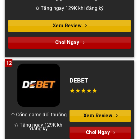
✩ Tặng ngay 129K khi đăng ký
Xem Review
Chơi Ngay
12
DEBET
✩ Cổng game đổi thưởng
Xem Review
✩ Tặng ngay 129K khi
đăng ký
Chơi Ngay