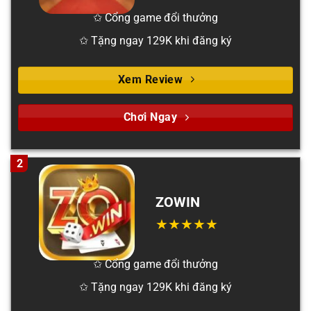
✩ Cổng game đổi thưởng
✩ Tặng ngay 129K khi đăng ký
Xem Review
Chơi Ngay
2
ZOWIN
✩ Cổng game đổi thưởng
✩ Tặng ngay 129K khi đăng ký